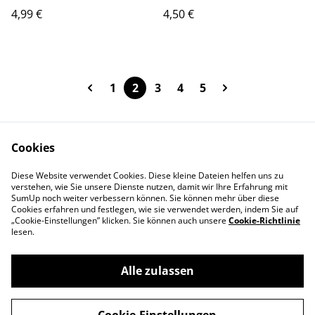
4,99 €
4,50 €
1
2
3
4
5
Cookies
Kontaktieren Sie uns
Unsere AGB
Diese Website verwendet Cookies. Diese kleine Dateien helfen uns zu
Datenschutz
Cookie-Richtlinie
verstehen, wie Sie unsere Dienste nutzen, damit wir Ihre Erfahrung mit
SumUp noch weiter verbessern können. Sie können mehr über diese
Cookies erfahren und festlegen, wie sie verwendet werden, indem Sie auf
„Cookie-Einstellungen” klicken. Sie können auch unsere
Cookie-Richtlinie
lesen.
Alle zulassen
VFC Plauen • Die FAN BUDE im
©
2026
Vogtlandstadion