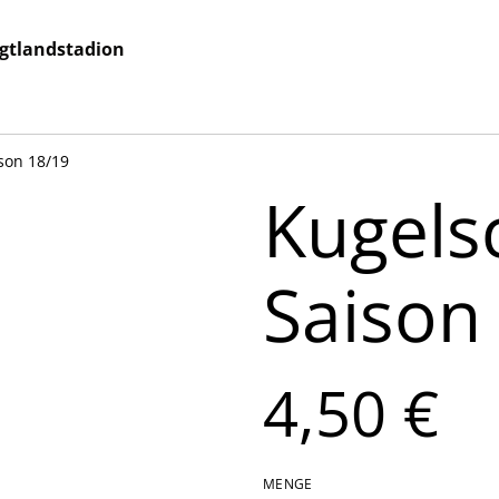
ogtlandstadion
son 18/19
Kugelsc
Saison
4,50 €
MENGE